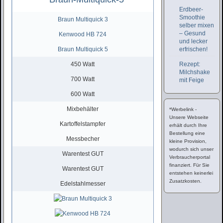
Erdbeer-
Smoothie
Braun Multiquick 3
selber mixen
– Gesund
Kenwood HB 724
und lecker
Braun Multiquick 5
erfrischen!
450 Watt
Rezept:
Milchshake
700 Watt
mit Feige
600 Watt
Mixbehälter
*Werbelink -
Unsere Webseite
Kartoffelstampfer
erhält durch Ihre
Bestellung eine
Messbecher
kleine Provision,
wodurch sich unser
Warentest GUT
Verbraucherportal
finanziert. Für Sie
Warentest GUT
entstehen keinerlei
Zusatzkosten.
Edelstahlmesser